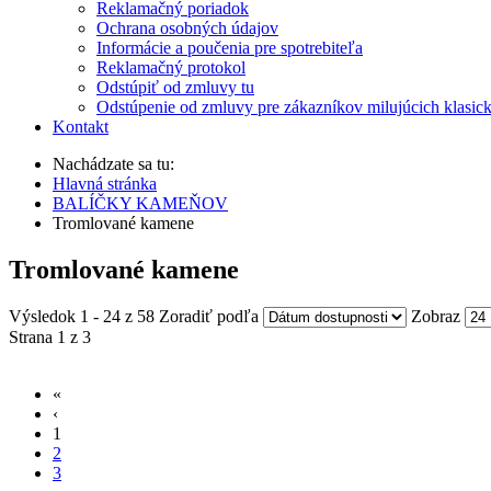
Reklamačný poriadok
Ochrana osobných údajov
Informácie a poučenia pre spotrebiteľa
Reklamačný protokol
Odstúpiť od zmluvy tu
Odstúpenie od zmluvy pre zákazníkov milujúcich klasic
Kontakt
Nachádzate sa tu:
Hlavná stránka
BALÍČKY KAMEŇOV
Tromlované kamene
Tromlované kamene
Výsledok 1 - 24 z 58
Zoradiť podľa
Zobraz
Strana 1 z 3
«
‹
1
2
3