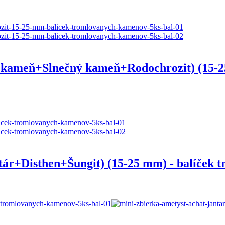
meň+Slnečný kameň+Rodochrozit) (15-25 
isthen+Šungit) (15-25 mm) - balíček tr