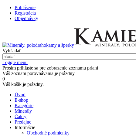
Prihlásenie
Registrácia
Objednávky
Vyhľadať
Toggle menu
Prosím prihláste sa pre zobrazenie zoznamu prianí
Váš zoznam porovnávania je prázdny
0
Váš košík je prázdny.
Úvod
E-shop
Kategórie
Minerály
Čakry
Predajne
Informácie
Obchodné podmienky