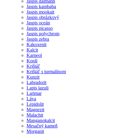
Jaspis dalmatín
Jaspis kambaba
Jaspis mookait
Jaspis obrázkový
Jaspis oceán
Jaspis picasso
Jaspis polychrom
Jaspis zebra
Kakoxenit
Kalcit
Karneol
Korál
Krištáľ
Krištáľ s turmalínom
Kunzit
Labradorit
Lapis lazuli
Larimar
Láva
Lepidolit
Magnezit
Malachit
Manganokalcit
Mesačný kameň
Morganit