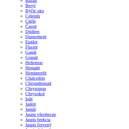
Bazalt
Beryl
Býčie oko
Celestín
Citrín
Čaroit
Disthen
Dumortierit
Epidot
Fluorit
Gagát
Granát
Heliotrop
Hematit
Hemimorfit
Chalcedón
Chromdiopsid
Chrysopras
Chryzokol
Iolit
Jadeit
Jantár
Jaspis všeobecne
Jaspis brekcia
Jaspis červený