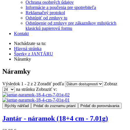
Ochrana osobných údajov
Informácie a poučenia pre spotrebiteľa
Reklamačný protokol
Odstúpiť od zmluvy tu
Odstúpenie od zmluvy pre zákazníkov milujúcich
klasickú papierovú formu
Kontakt
Nachádzate sa tu:
Hlavná stránka
Šperky z JANTÁRU
Náramky
Náramky
Výsledok 1 - 2 z 2
Zoradiť podľa
Zobraz
na stránku
Zobraziť v:
Rýchly náhľad
Pridať do zoznamu prianí
Pridať do porovnávania
Jantár - náramok (18+4 cm - 7.01g)