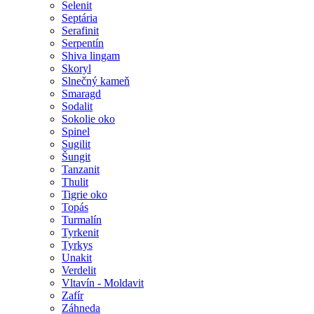
Selenit
Septária
Serafinit
Serpentín
Shiva lingam
Skoryl
Slnečný kameň
Smaragd
Sodalit
Sokolie oko
Spinel
Sugilit
Šungit
Tanzanit
Thulit
Tigrie oko
Topás
Turmalín
Tyrkenit
Tyrkys
Unakit
Verdelit
Vltavín - Moldavit
Zafír
Záhneda