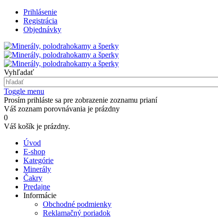
Prihlásenie
Registrácia
Objednávky
Vyhľadať
Toggle menu
Prosím prihláste sa pre zobrazenie zoznamu prianí
Váš zoznam porovnávania je prázdny
0
Váš košík je prázdny.
Úvod
E-shop
Kategórie
Minerály
Čakry
Predajne
Informácie
Obchodné podmienky
Reklamačný poriadok