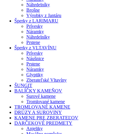
Náhrdelníky
Brošne
Výrobky z Jantáru
Šperky z LARIMARU
Prívesky
Náramky
Náhrdelníky
Prstene
Šperky z VLTAVÍNU
Prívesky
Náušnice
Prstene
Náramky
Glyptiky
Zberateľské Vltavíny
ŠUNGIT
BALÍČKY KAMEŇOV
Surové kamene
Tromlované kamene
TROMLOVANÉ KAMENE
DRÚZY A SUROVINY
KAMENE PRE ZBERATEĽOV
DARČEKOVÉ PREDMETY
Anjeliky
Masážne pomôcky