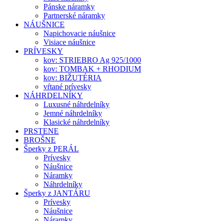
Pánske náramky
Partnerské náramky
NÁUŠNICE
Napichovacie náušnice
Visiace náušnice
PRÍVESKY
kov: STRIEBRO Ag 925/1000
kov: TOMBAK + RHODIUM
kov: BIŽUTÉRIA
vŕtané prívesky
NÁHRDELNÍKY
Luxusné náhrdelníky
Jemné náhrdelníky
Klasické náhrdelníky
PRSTENE
BROŠNE
Šperky z PERÁL
Prívesky
Náušnice
Náramky
Náhrdelníky
Šperky z JANTÁRU
Prívesky
Náušnice
Náramky