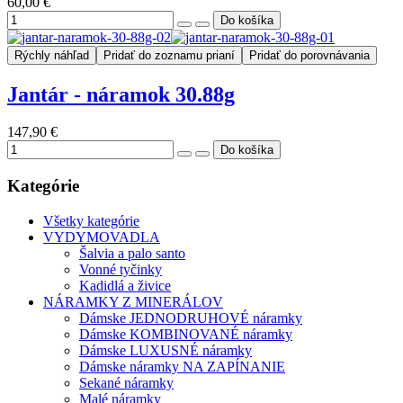
60,00 €
Rýchly náhľad
Pridať do zoznamu prianí
Pridať do porovnávania
Jantár - náramok 30.88g
147,90 €
Kategórie
Všetky kategórie
VYDYMOVADLA
Šalvia a palo santo
Vonné tyčinky
Kadidlá a živice
NÁRAMKY Z MINERÁLOV
Dámske JEDNODRUHOVÉ náramky
Dámske KOMBINOVANÉ náramky
Dámske LUXUSNÉ náramky
Dámske náramky NA ZAPÍNANIE
Sekané náramky
Malé náramky