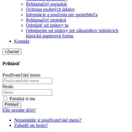
Reklamačný poriadok
Ochrana osobných údajov
Informácie a poučenia pre spotrebiteľa
Reklamačný protokol
Odstúpiť od zmluvy tu
Odstúpenie od zmluvy pre zákazníkov milujúcich
klasickú papierovú formu
Kontakt
×
Zavrieť
Prihlásiť
Používateľské meno
Heslo
Pamätaj si ma
Prihlásiť
Ešte nemáte účet?
Nepamätáte si používateľské meno?
Zabudli ste heslo?