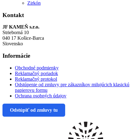
Zirkón
Kontakt
JF KAMEŇ s.r.o.
Strieborná 10
040 17 Košice-Barca
Slovensko
Informácie
Obchodné podmienky
Reklamačný poriadok
Reklamačný protokol
Odstúpenie od zmluvy pre zákazníkov milujúcich klasickú
papierovu formu
Ochrana osobných údajov
Odstúpiť od zmluvy tu