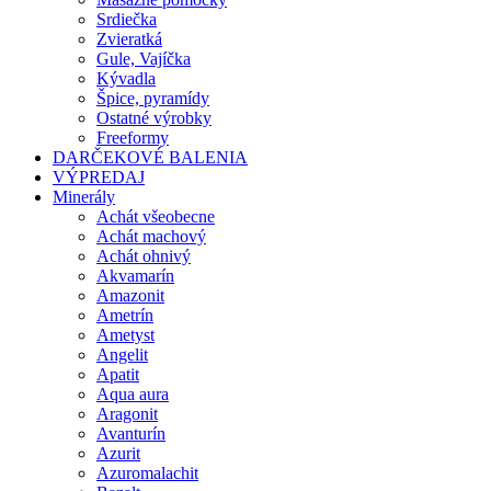
Srdiečka
Zvieratká
Gule, Vajíčka
Kývadla
Špice, pyramídy
Ostatné výrobky
Freeformy
DARČEKOVÉ BALENIA
VÝPREDAJ
Minerály
Achát všeobecne
Achát machový
Achát ohnivý
Akvamarín
Amazonit
Ametrín
Ametyst
Angelit
Apatit
Aqua aura
Aragonit
Avanturín
Azurit
Azuromalachit