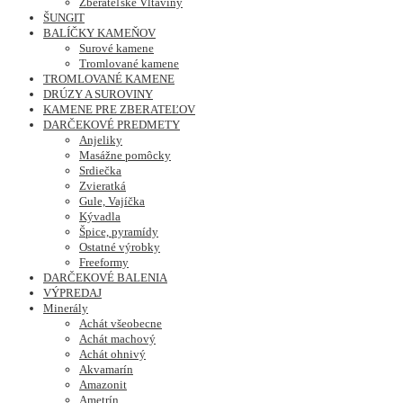
Zberateľské Vltavíny
ŠUNGIT
BALÍČKY KAMEŇOV
Surové kamene
Tromlované kamene
TROMLOVANÉ KAMENE
DRÚZY A SUROVINY
KAMENE PRE ZBERATEĽOV
DARČEKOVÉ PREDMETY
Anjeliky
Masážne pomôcky
Srdiečka
Zvieratká
Gule, Vajíčka
Kývadla
Špice, pyramídy
Ostatné výrobky
Freeformy
DARČEKOVÉ BALENIA
VÝPREDAJ
Minerály
Achát všeobecne
Achát machový
Achát ohnivý
Akvamarín
Amazonit
Ametrín