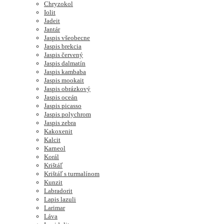
Chryzokol
Iolit
Jadeit
Jantár
Jaspis všeobecne
Jaspis brekcia
Jaspis červený
Jaspis dalmatín
Jaspis kambaba
Jaspis mookait
Jaspis obrázkový
Jaspis oceán
Jaspis picasso
Jaspis polychrom
Jaspis zebra
Kakoxenit
Kalcit
Karneol
Korál
Krištáľ
Krištáľ s turmalínom
Kunzit
Labradorit
Lapis lazuli
Larimar
Láva