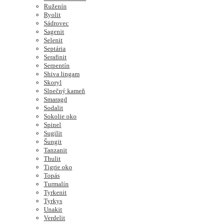
Ruženín
Ryolit
Sádrovec
Sagenit
Selenit
Septária
Serafinit
Serpentín
Shiva lingam
Skoryl
Slnečný kameň
Smaragd
Sodalit
Sokolie oko
Spinel
Sugilit
Šungit
Tanzanit
Thulit
Tigrie oko
Topás
Turmalín
Tyrkenit
Tyrkys
Unakit
Verdelit