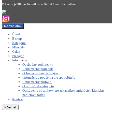
Práve tu je 98 návštevníkov a žiadni členovia on-line
Na začiatok
Úvod
E-shop
Kategórie
Minerály
Čakry
Predajne
Informácie
Obchodné podmienky
Reklamačný poriadok
Ochrana osobných údajov
Informácie a poučenia pre spotrebiteľa
Reklamačný protokol
Odstúpiť od zmluvy tu
Odstúpenie od zmluvy pre zákazníkov milujúcich klasickú
papierovú formu
Kontakt
×
Zavrieť