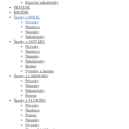
Klasické náhrdelníky
PRSTENE
BROŠNE
Šperky z PERÁL
Prívesky
Náušnice
Náramky
Náhrdelníky
Šperky z JANTÁRU
Prívesky
Náušnice
Náramky
Náhrdelníky
Brošne
Výrobky z Jantáru
Šperky z LARIMARU
Prívesky
Náramky
Náhrdelníky
Prstene
Šperky z VLTAVÍNU
Prívesky
Náušnice
Prstene
Náramky
Glyptiky