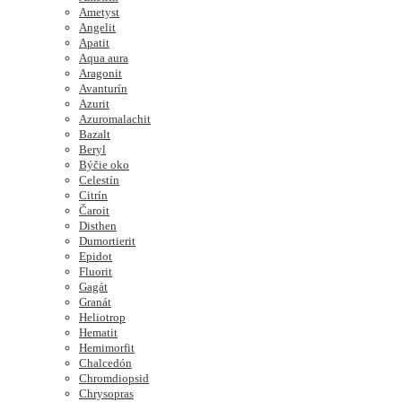
Ametyst
Angelit
Apatit
Aqua aura
Aragonit
Avanturín
Azurit
Azuromalachit
Bazalt
Beryl
Býčie oko
Celestín
Citrín
Čaroit
Disthen
Dumortierit
Epidot
Fluorit
Gagát
Granát
Heliotrop
Hematit
Hemimorfit
Chalcedón
Chromdiopsid
Chrysopras