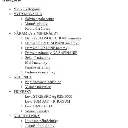
Všetky kategórie
VYDYMOVADLA
Šalvia a palo santo
Vonné tyčinky
Kadidlá a živice
NÁRAMKY Z MINERÁLOV
Dámske JEDNODRUHOVÉ náramky
Dámske KOMBINOVANÉ náramky
Dámske LUXUSNÉ náramky
Dámske náramky NA ZAPÍNANIE
Sekané náramky
Malé náramky
Pánske náramky
Partnerské náramky
NÁUŠNICE
Napichovacie náušnice
Visiace náušnice
PRÍVESKY
kov: STRIEBRO Ag 925/1000
kov: TOMBAK + RHODIUM
kov: BIŽUTÉRIA
vŕtané prívesky
NÁHRDELNÍKY
Luxusné náhrdelníky
Jemné náhrdelníky