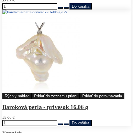
55,05 €
Rýchly náhľad
Pridať do zoznamu prianí
Pridať do porovnávania
Baroková perla - prívesok 16.06 g
59,00 €
Kategórie