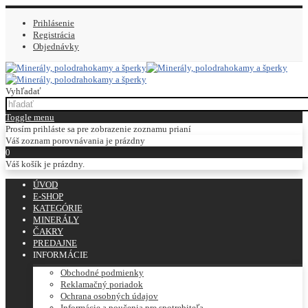
Prihlásenie
Registrácia
Objednávky
Vyhľadať
Toggle menu
Prosím prihláste sa pre zobrazenie zoznamu prianí
Váš zoznam porovnávania je prázdny
0
Váš košík je prázdny.
ÚVOD
E-SHOP
KATEGÓRIE
MINERÁLY
ČAKRY
PREDAJNE
INFORMÁCIE
Obchodné podmienky
Reklamačný poriadok
Ochrana osobných údajov
Informácie a poučenia pre spotrebiteľa