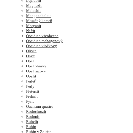
Lepidolit
Magnezit
Malachit
Manganokalcit
Mesačný kameň
Morganit
Nefrit
Obsidián všeobecne
Obsidián mahagonový
Obsidián vločkový
Olivín
Ónyx
Opál
Opál ohnivý
Opál ružový
Opalit
Perleť
Perly
Pietersit
Prehnit
Pyrit
Quantum quattro
Rodochrozit
Rodonit
Rubelit
Rubín
Rubín v Zoisite