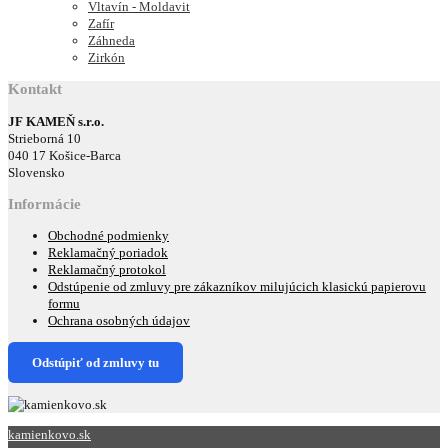
Vltavín - Moldavit
Zafír
Záhneda
Zirkón
Kontakt
JF KAMEŇ s.r.o.
Strieborná 10
040 17 Košice-Barca
Slovensko
Informácie
Obchodné podmienky
Reklamačný poriadok
Reklamačný protokol
Odstúpenie od zmluvy pre zákazníkov milujúcich klasickú papierovu
formu
Ochrana osobných údajov
Odstúpiť od zmluvy tu
kamienkovo.sk