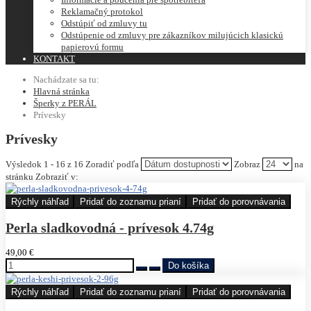
Reklamačný protokol
Odstúpiť od zmluvy tu
Odstúpenie od zmluvy pre zákazníkov milujúcich klasickú
papierovú formu
KONTAKT
Nachádzate sa tu:
Hlavná stránka
Šperky z PERÁL
Prívesky
Prívesky
Výsledok 1 - 16 z 16
Zoradiť podľa
Zobraz
na
stránku
Zobraziť v:
Rýchly náhľad
Pridať do zoznamu prianí
Pridať do porovnávania
Perla sladkovodná - prívesok 4.74g
49,00 €
Rýchly náhľad
Pridať do zoznamu prianí
Pridať do porovnávania